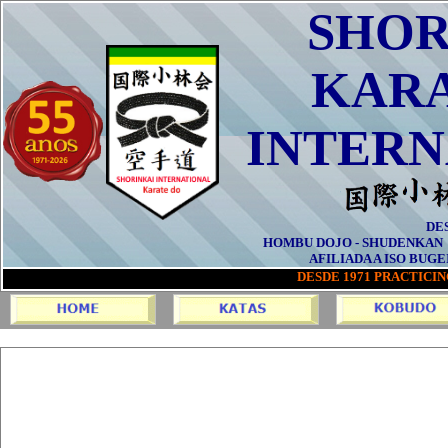
SHOR
KARA
INTERN
DE
HOMBU DOJO - SHUDENKAN 
AFILIADA A ISO BUGE
DESDE
1971 PRACTICI