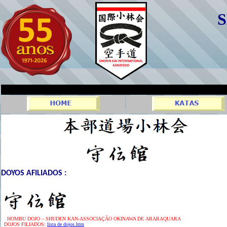
YOS AFILIADOS :
HOMBU DOJO – SHUDEN KAN-ASSOCIAÇÃO OKINAWA DE ARARAQUARA
DOJOS FILIADOS:
lista de dojos.htm