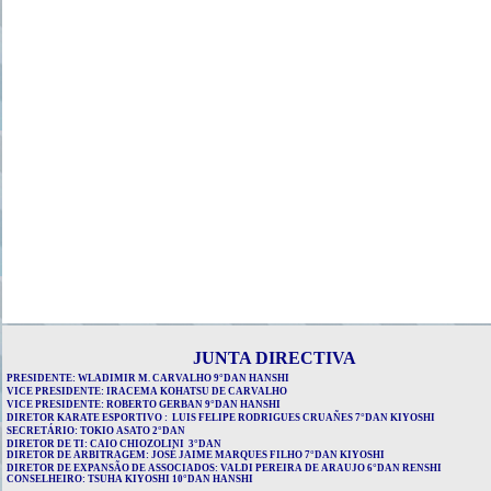
JUNTA DIRECTIVA
PRESIDENTE: WLADIMIR M. CARVALHO 9°DAN
HANSHI
VICE PRESIDENTE: IRACEMA KOHATSU DE CARVALHO
VICE PRESIDENTE: ROBERTO GERBAN
9°DAN HANSHI
DIRETOR
KARATE ESPORTIVO : LUIS FELIPE RODRIGUES CRUAÑES 7°DAN KIYOSHI
SECRETÁRIO: TOKIO ASATO 2°DAN
DIRETOR DE TI: CAIO CHIOZOLINI 3°DAN
DIRETOR DE ARBITRAGEM: JOSÉ JAIME MARQUES FILHO 7°DAN KIYOSHI
DIRETOR DE EXPANSÃO DE ASSOCIADOS
: VALDI PEREIRA DE ARAUJO 6°DAN RENSHI
CONSELHEIRO: TSUHA KIYOSHI 10°DAN HANSHI