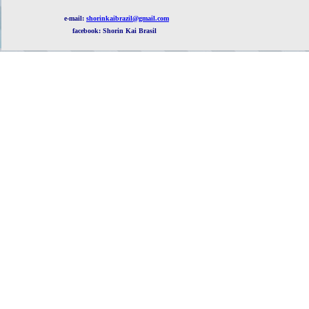
e-mail:
shorinkaibrazil@gmail.com
facebook: Shorin Kai Brasil