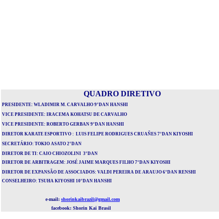
QUADRO DIRETIVO
PRESIDENTE: WLADIMIR M. CARVALHO 9°DAN
HANSHI
VICE PRESIDENTE: IRACEMA KOHATSU DE CARVALHO
VICE PRESIDENTE: ROBERTO GERBAN
9°DAN HANSHI
DIRETOR
KARATE ESPORTIVO : LUIS FELIPE RODRIGUES CRUAÑES 7°DAN KIYOSHI
SECRETÁRIO: TOKIO ASATO 2°DAN
DIRETOR DE TI: CAIO CHIOZOLINI 3°DAN
DIRETOR DE ARBITRAGEM: JOSÉ JAIME MARQUES FILHO 7°DAN KIYOSHI
DIRETOR DE EXPANSÃO DE ASSOCIADOS
: VALDI PEREIRA DE ARAUJO 6°DAN RENSHI
CONSELHEIRO: TSUHA KIYOSHI 10°DAN HANSHI
e-mail:
shorinkaibrazil@gmail.com
facebook: Shorin Kai Brasil