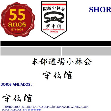
SHOR
JOS AFILIADOS :
HOMBU DOJO – SHUDEN KAN-ASSOCIAÇÃO OKINAWA DE ARARAQUARA
DOJOS FILIADOS:
lista de dojos.htm