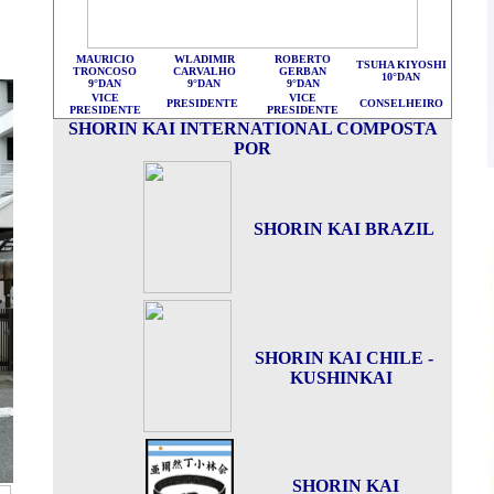
MAURICIO
WLADIMIR
ROBERTO
TSUHA KIYOSHI
TRONCOSO
CARVALHO
GERBAN
10°DAN
9°DAN
9°DAN
9°DAN
VICE
VICE
PRESIDENTE
CONSELHEIRO
PRESIDENTE
PRESIDENTE
SHORIN KAI INTERNATIONAL COMPOSTA
POR
SHORIN KAI BRAZIL
SHORIN KAI CHILE -
KUSHINKAI
SHORIN KAI