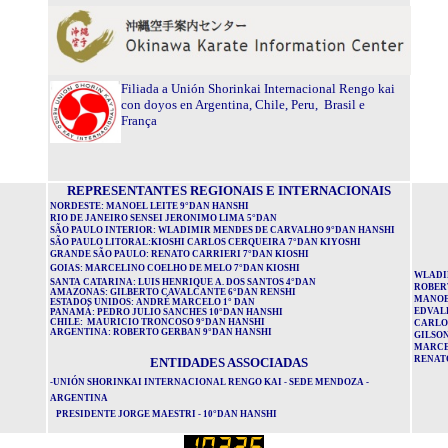
Filiada a Unión Shorinkai Internacional Rengo kai
con doyos en Argentina, Chile, Peru, Brasil e
França
REPRESENTANTES REGIONAIS E INTERNACIONAIS
NORDESTE: MANOEL LEITE 9°DAN HANSHI
RIO DE JANEIRO SENSEI JERONIMO LIMA 5°DAN
SÃO PAULO INTERIOR: WLADIMIR MENDES DE CARVALHO 9°DAN HANSHI
SÃO PAULO LITORAL:KIOSHI CARLOS CERQUEIRA 7°DAN KIYOSHI
GRANDE SÃO PAULO: RENATO CARRIERI 7°DAN KIOSHI
GOIAS: MARCELINO COELHO DE MELO 7°DAN KIOSHI
WLADI
SANTA CATARINA: LUIS HENRIQUE A. DOS SANTOS 4°DAN
ROBER
AMAZONAS: GILBERTO CAVALCANTE 6°DAN RENSHI
MANOEL
ESTADOS UNIDOS: ANDRÉ MARCELO 1° DAN
EDVAL
PANAMÁ: PEDRO JULIO SANCHES 10°DAN HANSHI
CHILE: MAURICIO TRONCOSO 9°DAN HANSHI
CARLO
ARGENTINA: ROBERTO GERBAN 9°DAN HANSHI
GILSON
MARCE
RENAT
ENTIDADES ASSOCIADAS
-
UNIÓN SHORINKAI INTERNACIONAL RENGO KAI
- SEDE MENDOZA -
ARGENTINA
PRESIDENTE JORGE MAESTRI - 10°DAN HANSHI