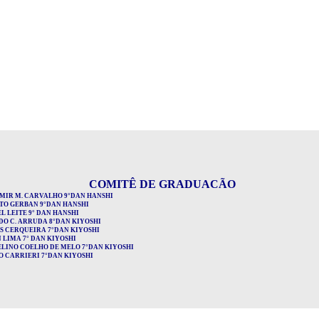
COMITÊ DE GRADUACÃO
MIR M. CARVALHO 9°DAN HANSHI
TO GERBAN
9°DAN HANSHI
 LEITE 9° DAN HANSHI
DO C. ARRUDA 8°DAN KIYOSHI
S CERQUEIRA 7°DAN KIYOSHI
 LIMA 7° DAN KIYOSHI
LINO COELHO DE MELO 7°DAN KIYOSHI
O CARRIERI 7°DAN KIYOSHI